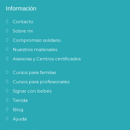
c
s
e
t
Información
b
a
o
g
Contacto
o
r
k
a
Sobre mi
m
Compromiso solidario
Nuestros materiales
Asesoras y Centros certificados
Cursos para familias
Cursos para profesionales
Signar con bebés
Tienda
Blog
Ayuda