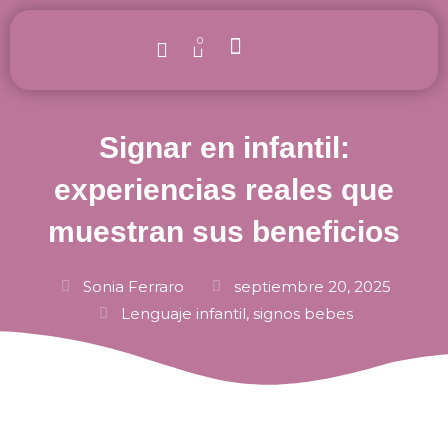
Ir
al
0
Carrito
contenido
Signar con bebés
Nuestras formaciones
Quienes somos
Signar en infantil:
experiencias reales que
muestran sus beneficios
Sonia Ferraro
septiembre 20, 2025
Lenguaje infantil
,
signos bebes