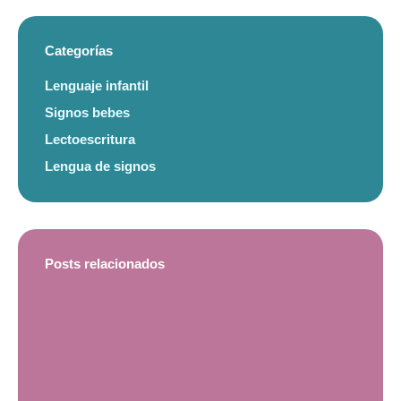
Categorías
Lenguaje infantil
Signos bebes
Lectoescritura
Lengua de signos
Posts relacionados
Sign
infan
expe
real