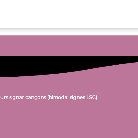
urs signar cançons (bimodal signes LSC)