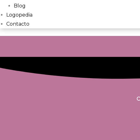
Blog
Logopedia
Contacto
Curs
signar
cançons
(bimodal
signes
LSC)
cantidad
C