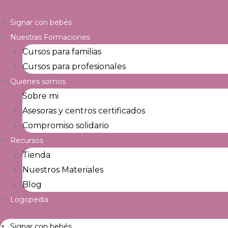
Ir
al
Signar con bebés
contenido
Nuestras Formaciones
Cursos para familias
Cursos para profesionales
Quienes somos
Sobre mi
Asesoras y centros certificados
Compromiso solidario
Recursos
Tienda
Nuestros Materiales
Blog
Logopedia
Signar con bebés