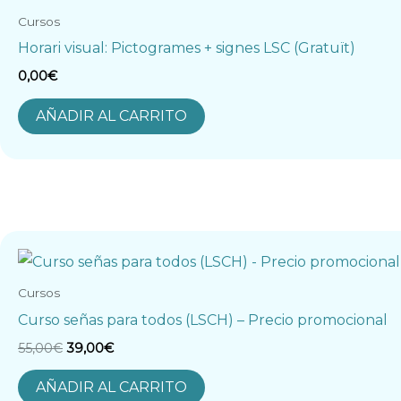
Cursos
Horari visual: Pictogrames + signes LSC (Gratuït)
0,00
€
AÑADIR AL CARRITO
El
El
precio
precio
original
actual
era:
es:
Cursos
55,00€.
39,00€.
Curso señas para todos (LSCH) – Precio promocional
55,00
€
39,00
€
AÑADIR AL CARRITO