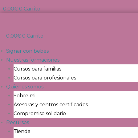
0,00
€
0
Carrito
0,00
€
0
Carrito
Signar con bebés
Nuestras formaciones
Cursos para familias
Cursos para profesionales
Quienes somos
Sobre mi
Asesoras y centros certificados
Compromiso solidario
Recursos
Tienda