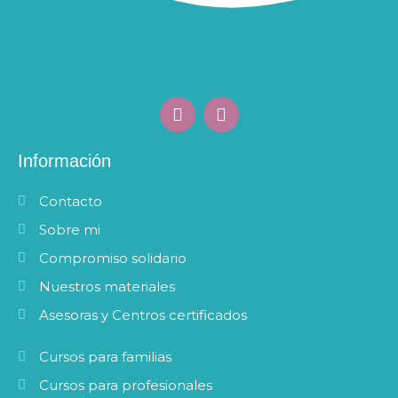
F
I
a
n
c
s
e
t
Información
b
a
o
g
Contacto
o
r
k
a
Sobre mi
m
Compromiso solidario
Nuestros materiales
Asesoras y Centros certificados
Cursos para familias
Cursos para profesionales