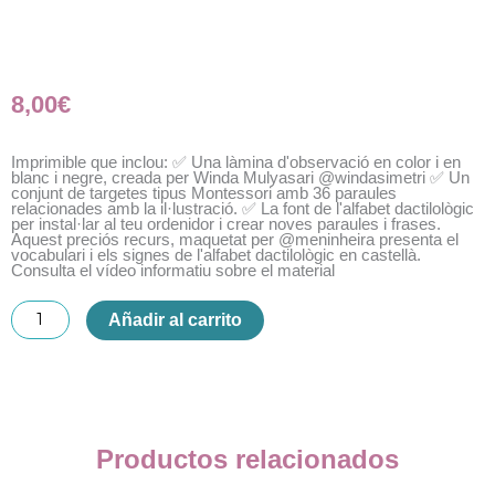
8,00
€
Imprimible que inclou: ✅️ Una làmina d'observació en color i en
blanc i negre, creada per Winda Mulyasari
@windasimetri
✅️ Un
conjunt de targetes tipus Montessori amb 36 paraules
relacionades amb la il·lustració. ✅️ La font de l'alfabet dactilològic
per instal·lar al teu ordenidor i crear noves paraules i frases.
Aquest preciós recurs, maquetat per
@meninheira
presenta el
vocabulari i els signes de l'alfabet dactilològic en castellà.
Consulta el
vídeo informatiu sobre el material
Practiquem
Añadir al carrito
el
dactilològic
(LSC)
cantidad
Productos relacionados