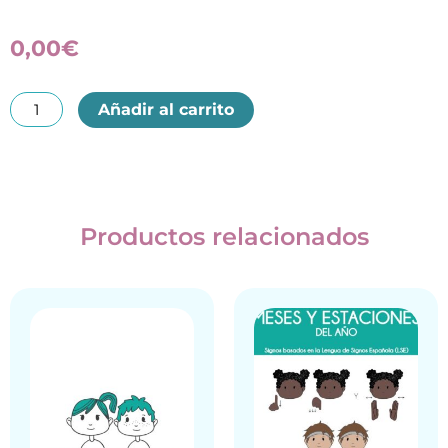
0,00
€
Lámina
Añadir al carrito
diversidad-
gratuita
(Signos
para
Productos relacionados
todos)
cantidad