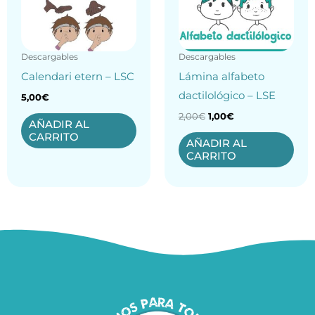
Descargables
Descargables
Calendari etern – LSC
Lámina alfabeto
dactilológico – LSE
5,00
€
2,00
€
1,00
€
AÑADIR AL
CARRITO
AÑADIR AL
CARRITO