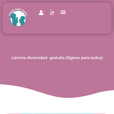
Ir
al
0
Carrito
contenido
Lámina diversidad- gratuita (Signos para todos)