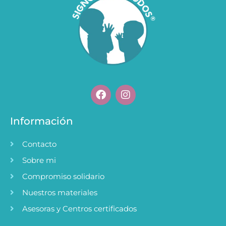
F
I
a
n
c
s
e
t
Información
b
a
o
g
Contacto
o
r
k
a
Sobre mi
m
Compromiso solidario
Nuestros materiales
Asesoras y Centros certificados