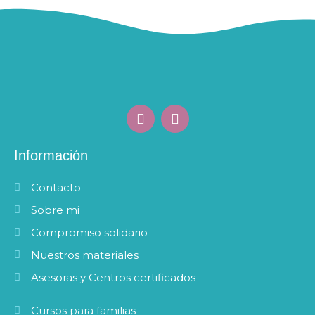
F
I
a
n
c
s
e
t
Información
b
a
o
g
Contacto
o
r
k
a
Sobre mi
m
Compromiso solidario
Nuestros materiales
Asesoras y Centros certificados
Cursos para familias