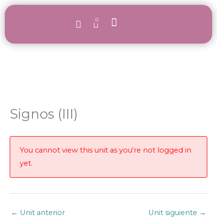
Ir
al
0
Carrito
contenido
Signar con bebés
Nuestras formaciones
Quienes somos
Signos (III)
You cannot view this unit as you're not logged in
yet.
←
Unit anterior
Unit siguiente
→