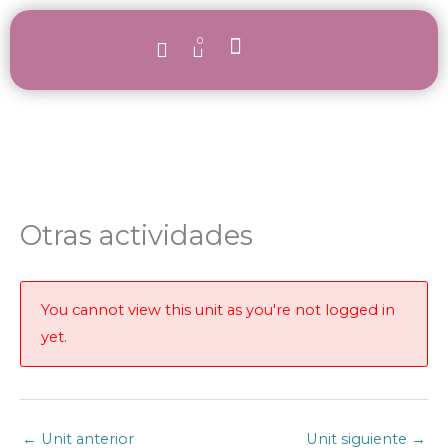
Ir
al
0
Carrito
contenido
Signar con bebés
Nuestras formaciones
Quienes somos
Otras actividades
You cannot view this unit as you're not logged in
yet.
←
Unit anterior
Unit siguiente
→