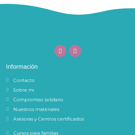
F
I
a
n
c
s
e
t
Información
b
a
o
g
Contacto
o
r
k
a
Sobre mi
m
Compromiso solidario
Nuestros materiales
Asesoras y Centros certificados
Cursos para familias