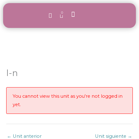
Ir
al
0
Carrito
contenido
Signar con bebés
Nuestras formaciones
Quienes somos
l-n
You cannot view this unit as you're not logged in
yet.
←
Unit anterior
Unit siguiente
→