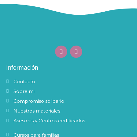
F
I
a
n
c
s
e
t
Información
b
a
o
g
Contacto
o
r
k
a
Sobre mi
m
Compromiso solidario
Nuestros materiales
Asesoras y Centros certificados
Cursos para familias