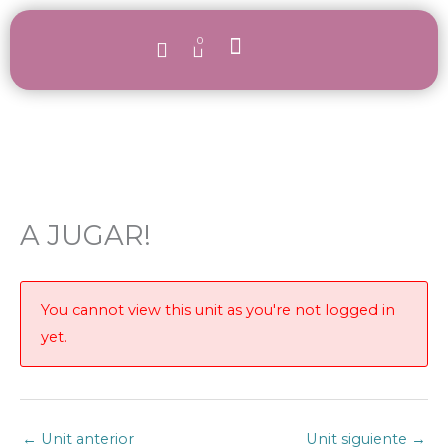
Ir
al
0
Carrito
contenido
Signar con bebés
Nuestras formaciones
Quienes somos
A JUGAR!
You cannot view this unit as you're not logged in
yet.
←
Unit anterior
Unit siguiente
→