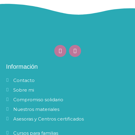
F
I
a
n
c
s
e
t
Información
b
a
o
g
Contacto
o
r
k
a
Sobre mi
m
Compromiso solidario
Nuestros materiales
Asesoras y Centros certificados
Cursos para familias